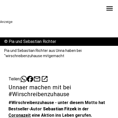
menu
Anzeige
©
Pia und Sebastian Richter
Pia und Sebastian Richter aus Unna haben bei
"wirschreibenzuhause mitgemacht
mail
open_in_new
Teilen:
Unnaer machen mit bei
#Wirschreibenzuhause
#Wirschreibenzuhause - unter diesem Motto hat
Bestseller-Autor
Sebastian Fitzek
in der
Coronazeit
eine Aktion ins Leben gerufen.