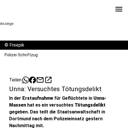
menu
Anzeige
©
Freepik
Polizei-Schriftzug
mail
open_in_new
Teilen:
Unna: Versuchtes Tötungsdelikt
In der
Erstaufnahme
für Geflüchtete in
Unna-
Massen
hat es ein versuchtes
Tötungsdelikt
gegeben. Das teilt die Staatsanwaltschaft in
Dortmund nach dem Polizeieinsatz gestern
Nachmittag mit.