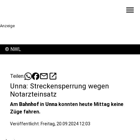
menu
Anzeige
©
NWL
mail
open_in_new
Teilen:
Unna: Streckensperrung wegen
Notarzteinsatz
Am
Bahnhof
in
Unna
konnten heute Mittag keine
Züge fahren.
Veröffentlicht:
Freitag, 20.09.2024 12:03