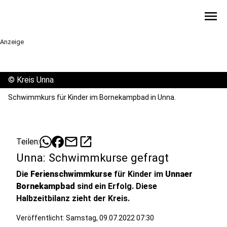
menu
Anzeige
©
Kreis Unna
Schwimmkurs für Kinder im Bornekampbad in Unna.
mail
open_in_new
Teilen:
Unna: Schwimmkurse gefragt
Die
Ferienschwimmkurse
für Kinder im
Unnaer
Bornekampbad
sind ein Erfolg. Diese
Halbzeitbilanz zieht der Kreis.
Veröffentlicht:
Samstag, 09.07.2022 07:30