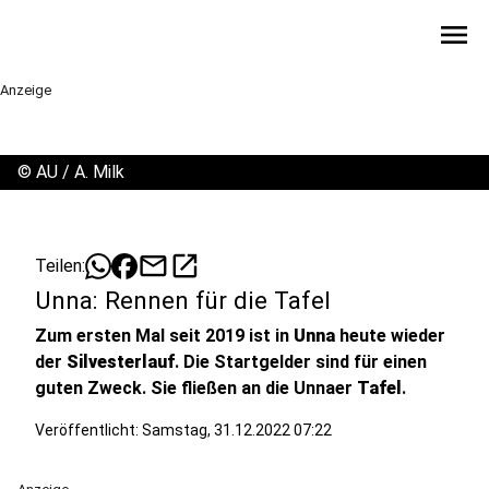
menu
Anzeige
©
AU / A. Milk
mail
open_in_new
Teilen:
Unna: Rennen für die Tafel
Zum ersten Mal seit 2019 ist in
Unna
heute wieder
der
Silvesterlauf
. Die Startgelder sind für einen
guten Zweck. Sie fließen an die Unnaer
Tafel
.
Veröffentlicht:
Samstag, 31.12.2022 07:22