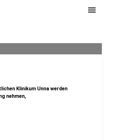
menu
tlichen Klinikum Unna werden
ung nehmen,