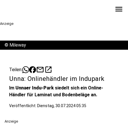
menu
Anzeige
©
Mileway
mail
open_in_new
Teilen:
Unna: Onlinehändler im Indupark
Im
Unnaer Indu-Park
siedelt sich ein Online-
Händler für Laminat und Bodenbeläge an.
Veröffentlicht:
Dienstag, 30.07.2024 05:35
Anzeige