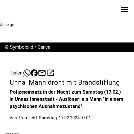
menu
Anzeige
©
Symbolbild / Canva
mail
open_in_new
Teilen:
Unna: Mann droht mit Brandstiftung
Polizeieinsatz
in der Nacht zum Samstag (17.02.)
in
Unnas Innenstadt
- Auslöser: ein Mann "in einem
psychischen Ausnahmezustand".
Veröffentlicht:
Samstag, 17.02.2024 07:01