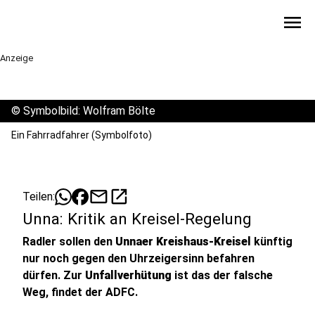
menu
Anzeige
©
Symbolbild: Wolfram Bölte
Ein Fahrradfahrer (Symbolfoto)
mail
open_in_new
Teilen:
Unna: Kritik an Kreisel-Regelung
Radler sollen den
Unnaer Kreishaus-Kreisel
künftig
nur noch gegen den Uhrzeigersinn befahren
dürfen. Zur
Unfallverhütung
ist das der falsche
Weg, findet der ADFC.