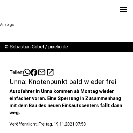
menu
Anzeige
©
Sebastian Göbel / pixelio.de
mail
open_in_new
Teilen:
Unna: Knotenpunkt bald wieder frei
Autofahrer in
Unna
kommen ab Montag wieder
einfacher voran. Eine
Sperrung
in Zusammenhang
mit dem Bau des neuen Einkaufscenters
fällt dann
weg
.
Veröffentlicht:
Freitag, 19.11.2021 07:58