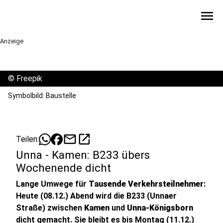
menu
Anzeige
©
Freepik
Symbolbild: Baustelle
mail
open_in_new
Teilen:
Unna - Kamen: B233 übers
Wochenende dicht
Lange Umwege für
Tausende Verkehrsteilnehmer
:
Heute (08.12.) Abend wird die B233 (Unnaer
Straße) zwischen
Kamen
und
Unna-Königsborn
dicht gemacht. Sie bleibt es bis Montag (11.12.)