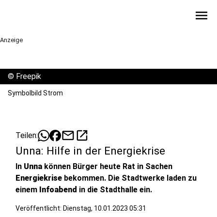
menu
Anzeige
©
Freepik
Symbolbild Strom
mail
open_in_new
Teilen:
Unna: Hilfe in der Energiekrise
In
Unna
können Bürger heute Rat in Sachen
Energiekrise
bekommen. Die Stadtwerke laden zu
einem
Infoabend
in die Stadthalle ein.
Veröffentlicht:
Dienstag, 10.01.2023 05:31