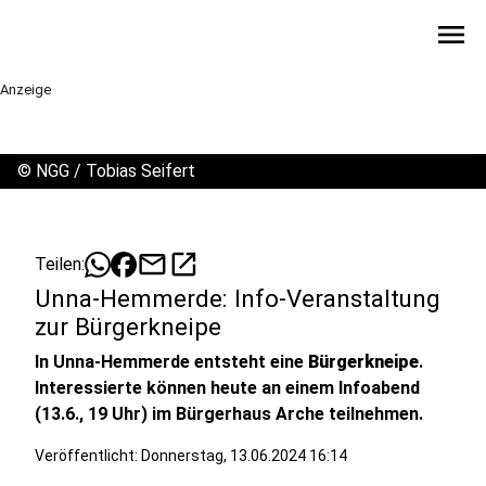
menu
Anzeige
©
NGG / Tobias Seifert
mail
open_in_new
Teilen:
Unna-Hemmerde: Info-Veranstaltung
zur Bürgerkneipe
In Unna-Hemmerde entsteht eine
Bürgerkneipe
.
Interessierte können heute an einem Infoabend
(13.6., 19 Uhr) im Bürgerhaus Arche teilnehmen.
Veröffentlicht:
Donnerstag, 13.06.2024 16:14