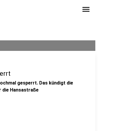
menu
errt
nochmal gesperrt. Das kündigt die
er die Hansastraße