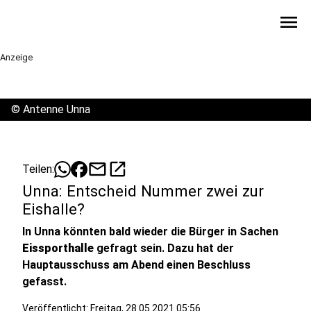
menu
Anzeige
©
Antenne Unna
mail
open_in_new
Teilen:
Unna: Entscheid Nummer zwei zur
Eishalle?
In Unna könnten bald wieder die Bürger in Sachen
Eissporthalle
gefragt sein. Dazu hat der
Hauptausschuss am Abend einen Beschluss
gefasst.
Veröffentlicht:
Freitag, 28.05.2021 05:56