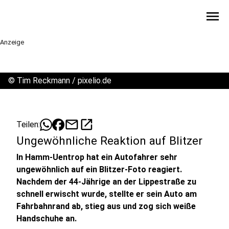
menu
Anzeige
©
Tim Reckmann / pixelio.de
mail
open_in_new
Teilen:
Ungewöhnliche Reaktion auf Blitzer
In Hamm-Uentrop hat ein Autofahrer sehr
ungewöhnlich auf ein Blitzer-Foto reagiert.
Nachdem der 44-Jährige an der Lippestraße zu
schnell erwischt wurde, stellte er sein Auto am
Fahrbahnrand ab, stieg aus und zog sich weiße
Handschuhe an.