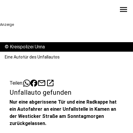
menu
Anzeige
©
Kreispolizei Unna
Eine Autotür des Unfallautos
mail
open_in_new
Teilen:
Unfallauto gefunden
Nur eine abgerissene Tür und eine Radkappe hat
ein Autofahrer an einer Unfallstelle in Kamen an
der Westicker Straße am Sonntagmorgen
zurückgelassen.