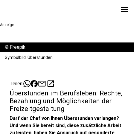
menu
Anzeige
©
Freepik
Symbolbild: Überstunden
mail
open_in_new
Teilen:
Überstunden im Berufsleben: Rechte,
Bezahlung und Möglichkeiten der
Freizeitgestaltung
Darf der Chef von Ihnen Überstunden verlangen?
Und wenn Sie bereit sind, diese zusätzliche Arbeit
zu leisten, haben Sie Anspruch auf gesonderte