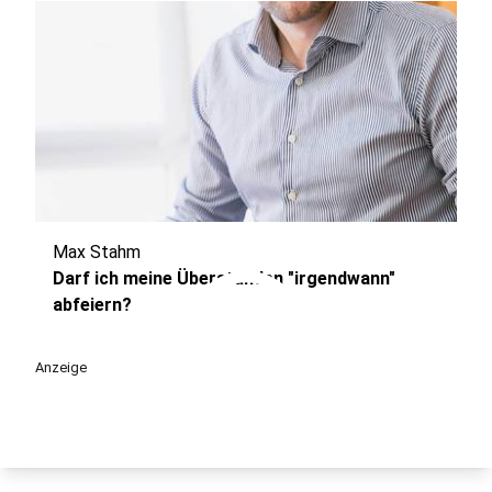
Max Stahm
play_circle
Darf ich meine Überstunden "irgendwann"
abfeiern?
Anzeige