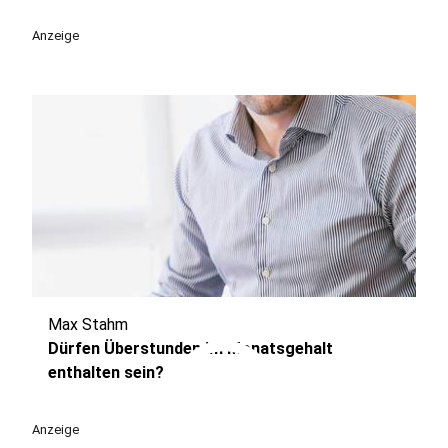
Anzeige
Max Stahm
play_circle
Dürfen Überstunden im Monatsgehalt
enthalten sein?
Anzeige