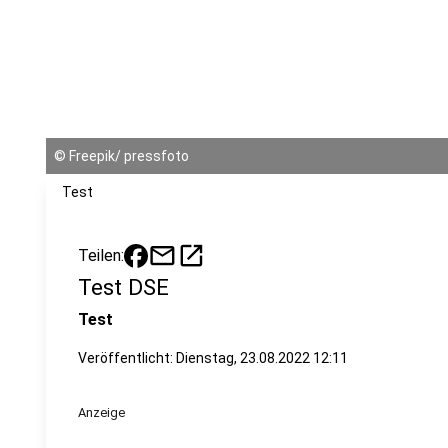
©
Freepik/ pressfoto
Test
mail
open_in_new
Teilen:
Test DSE
Test
Veröffentlicht:
Dienstag, 23.08.2022 12:11
Anzeige