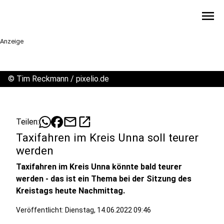
menu
Anzeige
©
Tim Reckmann / pixelio.de
mail
open_in_new
Teilen:
Taxifahren im Kreis Unna soll teurer
werden
Taxifahren im Kreis Unna könnte bald teurer
werden - das ist ein Thema bei der Sitzung des
Kreistags heute Nachmittag.
Veröffentlicht:
Dienstag, 14.06.2022 09:46