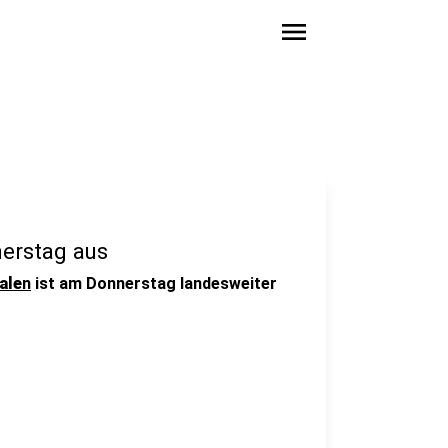
menu
nerstag aus
ale
n
ist am Donnerstag landesweiter