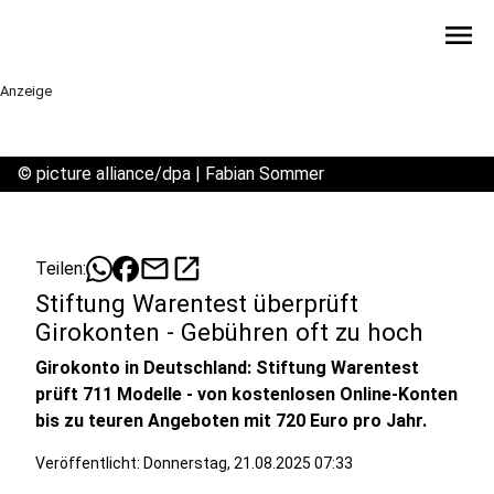
menu
Anzeige
©
picture alliance/dpa | Fabian Sommer
mail
open_in_new
Teilen:
Stiftung Warentest überprüft
Girokonten - Gebühren oft zu hoch
Girokonto in Deutschland: Stiftung Warentest
prüft 711 Modelle - von kostenlosen Online-Konten
bis zu teuren Angeboten mit 720 Euro pro Jahr.
Veröffentlicht:
Donnerstag, 21.08.2025 07:33