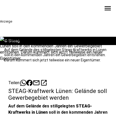
menu
Anzeige
©
Steag
Auf dem Gelände des stillgelegten Steag-Kraftwerks in Lünen
soll in den kommenden Jahren ein Gewerbegebiet entstehen.
Darum kümmert sich jetzt teilweise ein neuer Eigentümer.
mail
open_in_new
Teilen:
STEAG-Kraftwerk Lünen: Gelände soll
Gewerbegebiet werden
Auf dem Gelände des stillgelegten
STEAG-
Kraftwerks in Lünen
soll in den kommenden Jahren