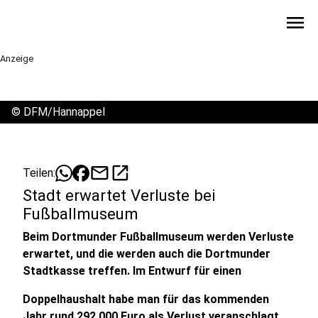
menu
Anzeige
©
DFM/Hannappel
mail
open_in_new
Teilen:
Stadt erwartet Verluste bei
Fußballmuseum
Beim Dortmunder Fußballmuseum werden Verluste
erwartet, und die werden auch die Dortmunder
Stadtkasse treffen. Im Entwurf für einen
Doppelhaushalt habe man für das kommenden
Jahr rund 292 000 Euro als Verlust veranschlagt.