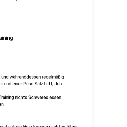
aining
en und währenddessen regelmäßig
 und einer Prise Salz hilft, den
raining nichts Schweres essen.
en.
 und auf die Herzfrequenz achten. Etwa