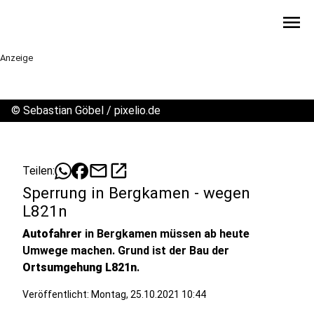
menu
Anzeige
©
Sebastian Göbel / pixelio.de
mail
open_in_new
Teilen:
Sperrung in Bergkamen - wegen
L821n
Autofahrer
in Bergkamen müssen ab heute
Umwege machen. Grund ist der Bau der
Ortsumgehung L821n
.
Veröffentlicht:
Montag, 25.10.2021 10:44