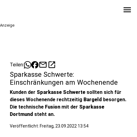
menu
Anzeige
mail
open_in_new
Teilen:
Sparkasse Schwerte:
Einschränkungen am Wochenende
Kunden der
Sparkasse Schwerte
sollten sich für
dieses Wochenende rechtzeitig
Bargeld
besorgen.
Die technische
Fusion
mit der
Sparkasse
Dortmund
steht an.
Veröffentlicht:
Freitag, 23.09.2022 13:54