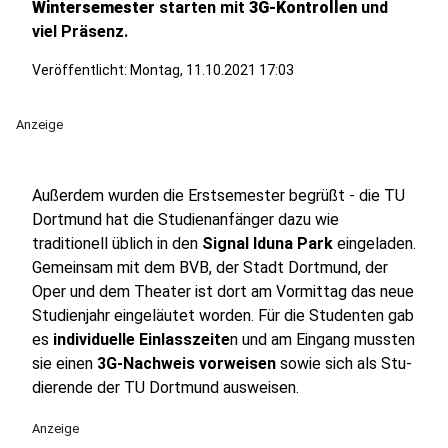
Wintersemester
starten mit
3G-Kontrollen
und
viel Präsenz.
Veröffentlicht:
Montag, 11.10.2021 17:03
Anzeige
Außerdem wurden die Erstsemester begrüßt - die TU
Dort­mund hat die Stu­dien­an­fäng­er dazu wie
traditionell üblich in den
Signal Iduna Park
eingeladen.
Gemeinsam mit dem BVB, der Stadt Dort­mund, der
Oper und dem Theater ist dort am Vormittag das neue
Studienjahr eingeläutet worden. Für die Studenten gab
es
in­di­vi­du­elle Einlasszeite
n und am Eingang mussten
sie einen
3G-Nachweis vorweisen
sowie sich als Stu­
die­ren­de der TU Dort­mund ausweisen.
Anzeige