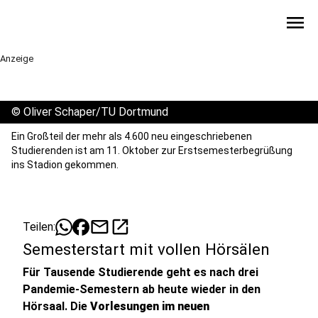
menu
Anzeige
©
Oliver Schaper/TU Dortmund
Ein Großteil der mehr als 4.600 neu eingeschriebenen
Studierenden ist am 11. Oktober zur Erstsemesterbegrüßung
ins Stadion gekommen.
mail
open_in_new
Teilen:
Semesterstart mit vollen Hörsälen
Für Tausende Studierende geht es nach drei
Pandemie-Semestern ab heute wieder in den
Hörsaal. Die
Vorlesungen im neuen