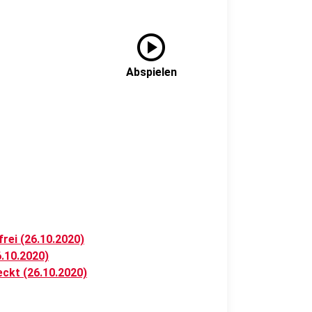
play_circle
Abspielen
rei (26.10.2020)
.10.2020)
ckt (26.10.2020)