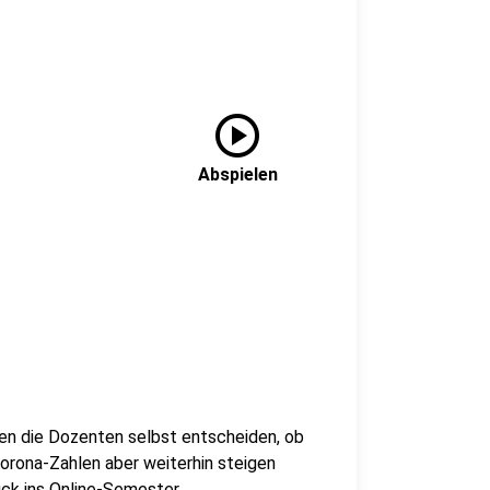
play_circle
Abspielen
en die Dozenten selbst entscheiden, ob
 Corona-Zahlen aber weiterhin steigen
ück ins Online-Semester.