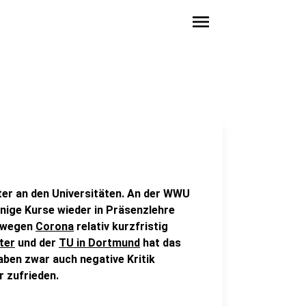
menu
ter an den Universitäten. An der WWU
inige Kurse wieder in Präsenzlehre
e wegen
Corona
relativ kurzfristig
ter
und der
TU in Dortmund
hat das
haben zwar auch negative Kritik
r zufrieden.