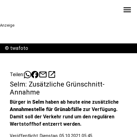
menu
Anzeige
©
twafoto
mail
open_in_new
Teilen:
Selm: Zusätzliche Grünschnitt-
Annahme
Bürger in
Selm
haben ab heute eine zusätzliche
Annahmestelle für Grünabfälle
zur Verfügung.
Damit soll der Verkehr rund um den regulären
Wertstoffhof entzerrt werden.
Veröffentlicht:
Dienstag, 05.10.2021 05:45