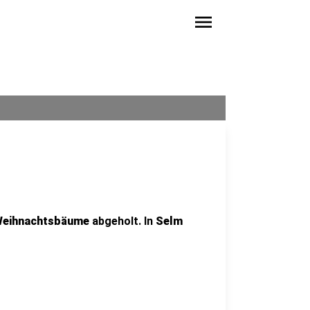
menu
eihnachtsbäume
abgeholt. In
Selm