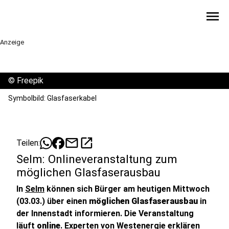
menu
Anzeige
©
Freepik
Symbolbild: Glasfaserkabel
mail
open_in_new
Teilen:
Selm: Onlineveranstaltung zum
möglichen Glasfaserausbau
In
Selm
können sich Bürger am heutigen Mittwoch
(03.03.) über einen
möglichen Glasfaserausbau
in
der Innenstadt informieren. Die Veranstaltung
läuft
online
. Experten von Westenergie erklären