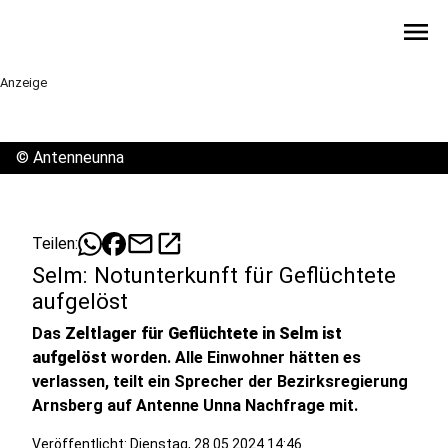
menu
Anzeige
©
Antenneunna
mail
open_in_new
Teilen:
Selm: Notunterkunft für Geflüchtete
aufgelöst
Das
Zeltlager für Geflüchtete in Selm ist
aufgelöst
worden. Alle Einwohner hätten es
verlassen, teilt ein Sprecher der Bezirksregierung
Arnsberg auf Antenne Unna Nachfrage mit.
Veröffentlicht:
Dienstag, 28.05.2024 14:46