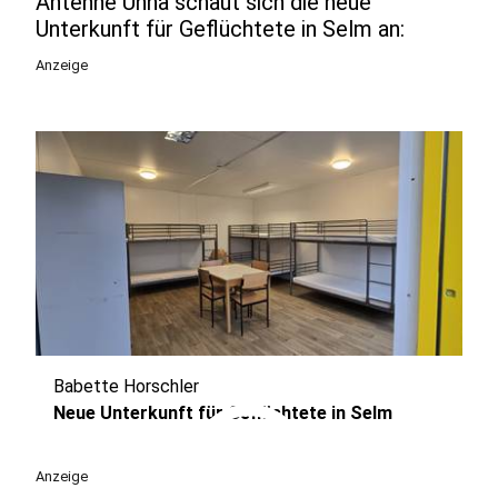
Antenne Unna schaut sich die neue
Unterkunft für Geflüchtete in Selm an:
Anzeige
Babette Horschler
play_circle
Neue Unterkunft für Geflüchtete in Selm
Anzeige