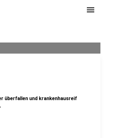
menu
er überfallen und krankenhausreif
.