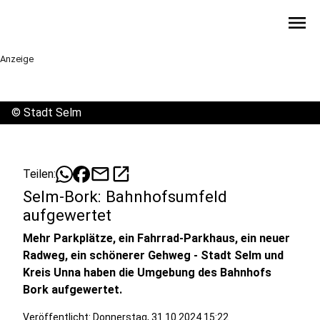
menu
Anzeige
©
Stadt Selm
mail
open_in_new
Teilen:
Selm-Bork: Bahnhofsumfeld
aufgewertet
Mehr Parkplätze, ein Fahrrad-Parkhaus, ein neuer
Radweg, ein schönerer Gehweg - Stadt Selm und
Kreis Unna haben die Umgebung des Bahnhofs
Bork aufgewertet.
Veröffentlicht:
Donnerstag, 31.10.2024 15:22