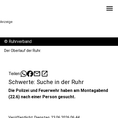
menu
Anzeige
©
Ruhrverband
Der Oberlauf der Ruhr.
mail
open_in_new
Teilen:
Schwerte: Suche in der Ruhr
Die Polizei und Feuerwehr haben am Montagabend
(22.6) nach einer Person gesucht.
Veröffentlicht:
Dienstag, 23.06.2026 06:44