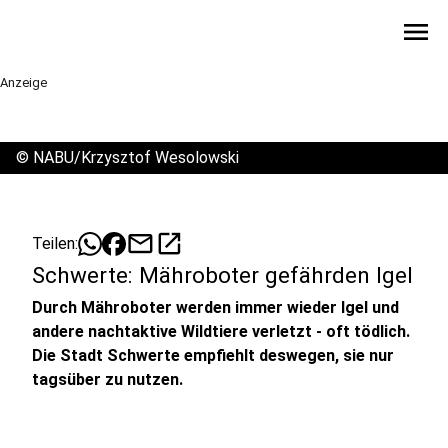
menu
Anzeige
©
NABU/Krzysztof Wesolowski
mail
open_in_new
Teilen:
Schwerte: Mähroboter gefährden Igel
Durch Mähroboter werden immer wieder Igel und
andere nachtaktive Wildtiere verletzt - oft tödlich.
Die Stadt Schwerte empfiehlt deswegen, sie nur
tagsüber zu nutzen.