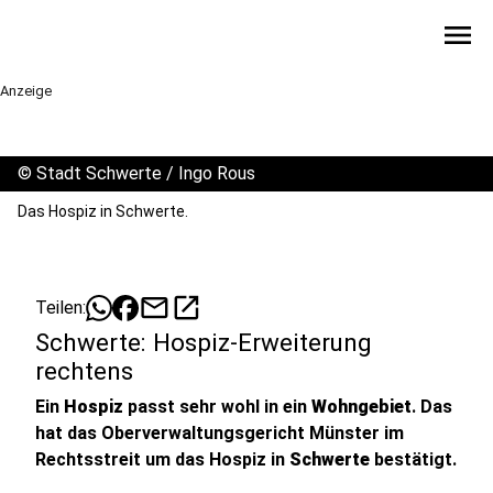
menu
Anzeige
©
Stadt Schwerte / Ingo Rous
Das Hospiz in Schwerte.
mail
open_in_new
Teilen:
Schwerte: Hospiz-Erweiterung
rechtens
Ein
Hospiz
passt sehr wohl in ein
Wohngebiet
. Das
hat das Oberverwaltungsgericht Münster im
Rechtsstreit um das Hospiz in
Schwerte
bestätigt.