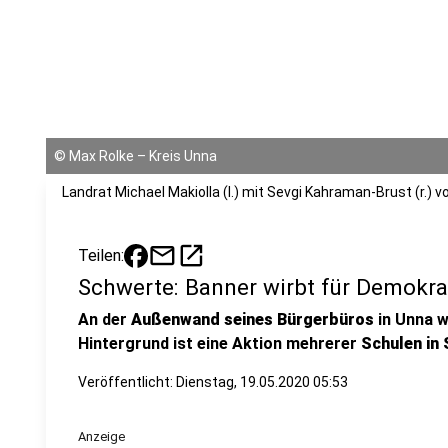
©
Max Rolke – Kreis Unna
Landrat Michael Makiolla (l.) mit Sevgi Kahraman-Brust (r.)
mail
open_in_new
Teilen:
Schwerte: Banner wirbt für Demokra
An der
Außenwand seines Bürgerbüros
in Unna w
Hintergrund ist eine Aktion mehrerer
Schulen in
Veröffentlicht:
Dienstag, 19.05.2020 05:53
Anzeige