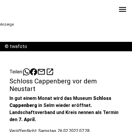
menu
Anzeige
©
twafoto
mail
open_in_new
Teilen:
Schloss Cappenberg vor dem
Neustart
In gut einem Monat wird das Museum
Schloss
Cappenberg
in Selm wieder eröffnet.
Landschaftsverband und Kreis nennen als Termin
den
7. April
.
Veröffentlicht:
Samstag, 26.02.2022 07:28