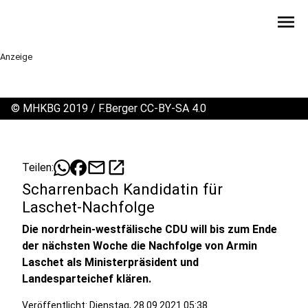
menu
Anzeige
©
MHKBG 2019 / F.Berger CC-BY-SA 4.0
mail
open_in_new
Teilen:
Scharrenbach Kandidatin für
Laschet-Nachfolge
Die nordrhein-westfälische CDU will bis zum Ende
der nächsten Woche die Nachfolge von Armin
Laschet als Ministerpräsident und
Landesparteichef klären.
Veröffentlicht:
Dienstag, 28.09.2021 05:38