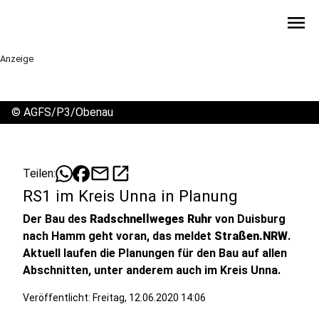
menu
Anzeige
©
AGFS/P3/Obenau
mail
open_in_new
Teilen:
RS1 im Kreis Unna in Planung
Der Bau des
Radschnellweges Ruhr
von Duisburg
nach Hamm geht voran, das meldet
Straßen.NRW
.
Aktuell laufen die Planungen für den Bau auf allen
Abschnitten, unter anderem auch im Kreis Unna.
Veröffentlicht:
Freitag, 12.06.2020 14:06