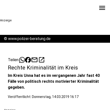
menu
Anzeige
©
www.polizei-beratung.de
mail
open_in_new
Teilen:
Rechte Kriminalität im Kreis
Im Kreis Unna hat es im vergangenen Jahr fast 40
Fälle von politisch rechts motivierter Kriminalität
gegeben.
Veröffentlicht:
Donnerstag, 14.03.2019 16:17