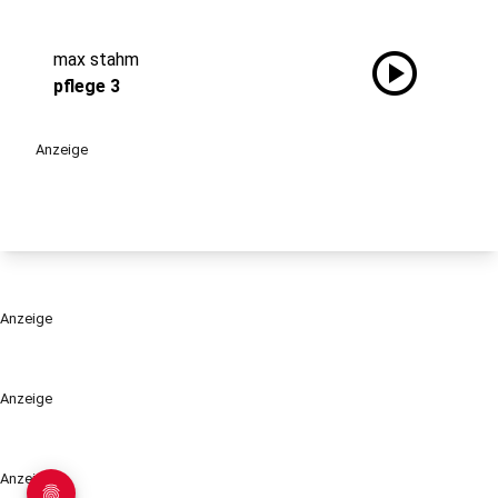
play_circle
max stahm
pflege 3
Anzeige
Anzeige
Anzeige
Anzeige