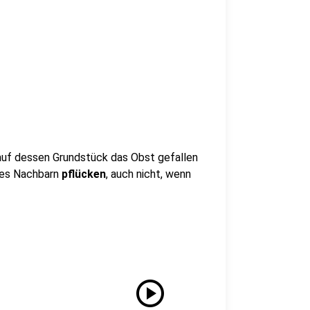
 auf dessen Grundstück das Obst gefallen
es Nachbarn
pflücken
, auch nicht, wenn
play_circle