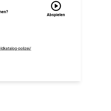
play_circle
chen?
Abspielen
ldkatalog-polizei/