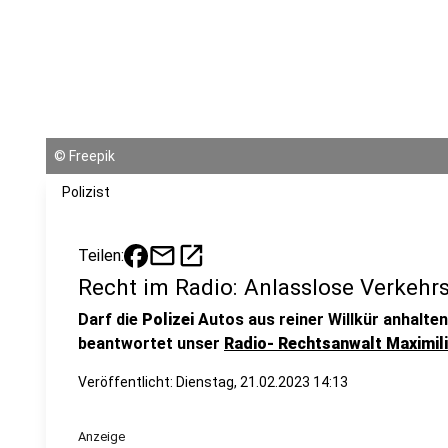
©
Freepik
Polizist
mail
open_in_new
Teilen:
Recht im Radio: Anlasslose Verkehr
Darf die
Polizei
Autos aus reiner Willkür anhalten
beantwortet unser
Radio- Rechtsanwalt Maximil
Veröffentlicht:
Dienstag, 21.02.2023 14:13
Anzeige