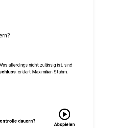
ern?
as allerdings nicht zulässig ist, sind
eschluss
, erklärt Maximilian Stahm.
play_circle
ontrolle dauern?
Abspielen