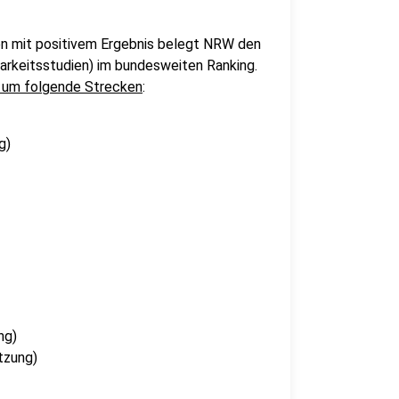
n mit positivem Ergebnis belegt NRW den
rkeitsstudien) im bundesweiten Ranking.
h um folgende Strecken
:
g)
ng)
tzung)