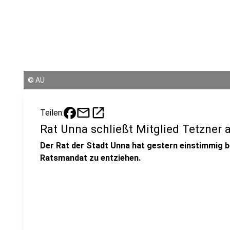
©
AU
mail
open_in_new
Teilen:
Rat Unna schließt Mitglied Tetzner 
Der Rat der Stadt Unna hat gestern einstimmig b
Ratsmandat zu entziehen.