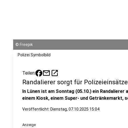
©
Freepik
Polizei Symbolbild
mail
open_in_new
Teilen:
Randalierer sorgt für Polizeieinsätz
In Lünen ist am Sonntag (05.10.) ein Randalierer 
einem Kiosk, einem Super- und Getränkemarkt, so
Veröffentlicht:
Dienstag, 07.10.2025 15:04
Anzeige